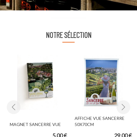
NOTRE SÉLECTION
AFFICHE VUE SANCERRE
MAGNET SANCERRE VUE
50X70CM
€
5,00 €
29,00 €